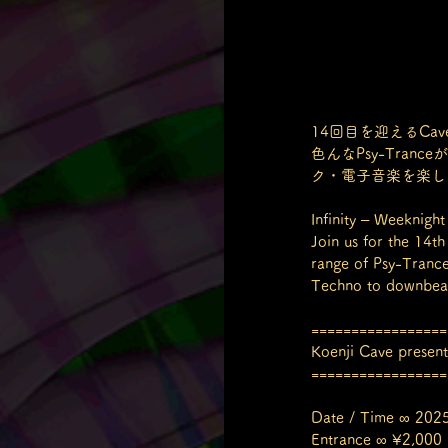
14回目を迎えるCav
色んなPsy-Tra
ク・電子音楽を楽し
Infinity – Weeknight
Join us for the 14th
range of Psy-Trance
Techno to downbeat
=================
Koenji Cave present
=================
Date / Time ∞ 2025
Entrance ∞ ¥2,000