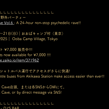
∟∟∟∟∟∟∟∟∟∟∟∟∟∟∟
の野外パーティー
e Vol.6 
: A 24-hour non-stop psychedelic rave!!
土)〜21日(日)｜おおばキャンプ村（東京）
2025｜ Ooba Camp Village, Tokyo
¥7,000 販売中!!!
ts now available for ¥7,000 !!!
ve.zaiko.io/item/371962
らシャトルバス運行でアクセスがさらに快適!
uttle buses from Akikawa Station make access easier than ever!!
ko、Cave店頭、または各SNSからDMにて。
t Cave, or by direct message via SNS!
∟∟∟∟∟∟∟∟∟∟∟∟∟∟∟
- DJ’S BAR