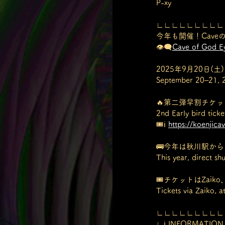
P-xy
∟∟∟∟∟∟∟∟∟
今年も開催！Cave
👁️‍🗨️
Cave of God Ey
2025年9月20日(
September 20–21, 
🔥第二弾早割チケット 
2nd Early bird ticke
🎟️ℹ️ 
https://koenjica
🚌今年は秋川駅か
This year, direct sh
🎟️チケットはZai
Tickets via Zaiko, a
∟∟∟∟∟∟∟∟∟
∟ℹ️ INFORMATION 