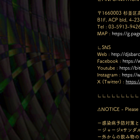
〒1660003 杉並区
B1F, ACP bld, 4-23
Tel : 03-5913-942
MAP : 
https://g.pa
∟SNS
Web : 
http://djsbar
Facebook : 
https:/
Youtube : 
https://b
Instagram : 
https:/
X (Twitter) : 
https:
∟∟∟∟∟∟∟∟∟
⚠NOTICE - Please k
ー感染病予防対策と
ージャージxサンダ
ー外からの飲み物の