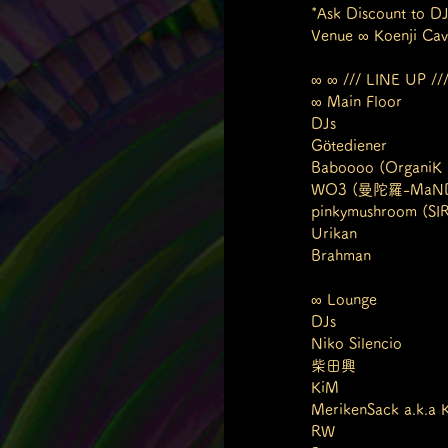
*Ask Discount
Venue ∞ Koenji Ca
∞ ∞ /// LINE UP //
∞ Main Floor
DJs
Götediener
Baboooo (OrganiK 
WO3 (曼陀羅-MaNDaLa
pinkymushroom (
Urikan 
Brahman
∞ Lounge
DJs
Niko Silencio 
柴田興
KiM
MerikenSack a.k.a 
RW