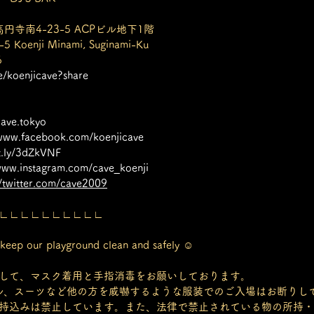
高円寺南4-23-5 ACPビル地下1階
-5 Koenji Minami, Suginami-Ku
6
ge/koenjicave?share
cave.tokyo
/www.facebook.com/koenjicave
it.ly/3dZkVNF
/www.instagram.com/cave_koenji
//twitter.com/cave2009
∟∟∟∟∟∟∟∟∟∟
eep our playground clean and safely ☺︎
して、マスク着用と手指消毒をお願いしております。
ル、スーツなど他の方を威嚇するような服装でのご入場はお断りし
持込みは禁止しています。また、法律で禁止されている物の所持・