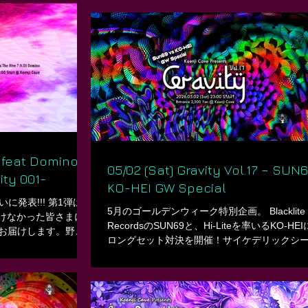
DiscoはオプティミステックなGrooveで希望
Bachiboko
灯します！よろしくオネガイしまぁす！ ㅤ 色と
RNEO) RANRAN
のカラフルなVibes！全開のメインフロア！ラ
(極太家) Takuya
は愛と混沌と脱力のいつも通りのヤツ！w ㅤ Funl
ㅤ ㅤ ㅤ ◎◎ Lounge ◎◎ -
Disco is back. When everything feels dark, we 
aël shakabong
the music shine brighter. Optimistic grooves, c
energy, and our usual mix of love, chaos, and 
∟∟∟∟∟∟∟∟∟
////////////// ㅤ Funland Disco - Optimistic Grooves
Organized by seiji animaminimal ㅤ Date / Time
7 feat Domino -
05/02 (Sat) Gravity Vol.17 – SUN
ity 001-
KO-HEI GW Special
ついに発表!!! 第1弾は、
5月のゴールデンウィーク特別企画。 Blacklite
聴けなかった皆さまに向
RecordsのSUN69と、Hi-Liteを率いるKO-HE
トをお届けします。野外
ロングセット対決を開催！サイケデリックシ
を中心に、DJ陣も集
もひときわ個性が光る二人が、一夜を通して
聴けなかった方は、ぜひ
を創り上げます。 ㅤ ラウンジフロアはCaveな
 After Party
のラインナップ。 幅広いサウンドを存分にお
! As Part 1 on
ください。 ㅤ Golden Week in May brings a spec
 who couldn’t catch