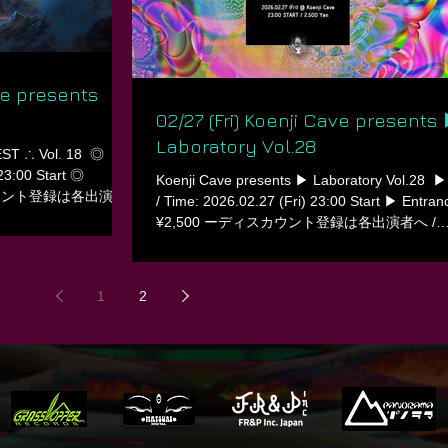
 Tickets
∟∟∟∟∟∟∟∟∟∟∟∟∟∟∟∟∟∟∟∟
∟ ∟野外の詳細、🎫 / Rave info , Tickets...
ve presents
02/27 (Fri) Koenji Cave presents
Laboratory Vol.28
T ∴ Vol. 18 ㅤ ◎
23:00 Start ◎
Koenji Cave presents ▶ Laboratory Vol.28 ㅤ ▶
ィスカウント登録は各出演者
/ Time: 2026.02.27 (Fri) 23:00 Start ▶ Entran
t. ◎ Venue: Koenji
¥2,500 ーディスカウント登録は各出演者へ /
 Floor ◎◎ -DJs:
Contact to DJs for Discount. ▶ Venue: Koenji 
C/Panorama
▶ Line up ▶▶ Main Floor -DJs: AKI PALLA
ER KINDL (月読）
(Projection mapping project / 音と光。) Daiki 
1
2
fkey KENT (JETLAG)
Neon Vapor (ADN MUSIC) RAVEMAN Spiritjac
BOROS MUSIC/The
(Third Echo) Takuya Asakura ム (キカイズ) ㅤ
 ◎◎ -DJs: chemiboo
Lounge -DJs: 2nd BASE Frank S Gyoden ISG
miki NANA Shu ㅤ ◎◎
minato nobu Raphaël ㅤ ▶▶ Food 2929c ㅤ
∟∟∟∟∟∟∟∟∟∟∟∟∟∟∟∟∟∟∟∟
∟ ∟ DJ’S BAR Cave 〒166