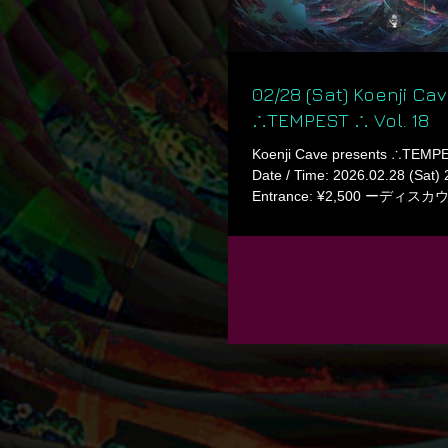
∟ ∟野外の詳細、🎫 / Rave info ,
https://koenjic
02/28 (Sat) Koenji Ca
∴TEMPEST ∴ Vol. 18
Koenji Cave presents ∴TEMPES
Date / Time: 2026.02.28 (Sat) 
Entrance: ¥2,500 ーデ
へ / Contact to DJs for Discoun
Cave ㅤ ㅤ ◎ Line up ◎ ◎◎ Main
TOMOCOMO (COZZMIC SONI
Rec/Shamanarchy) ㅤ BERLIN
Huptek (Sadistic Chillout) Ka
KING (K-HOLE) oRyu (OURO
Sharing/On-jin) ㅤ ◎◎ Lounge
Don. Bular Furyu Hinode miki
Food ◎◎ 2929c