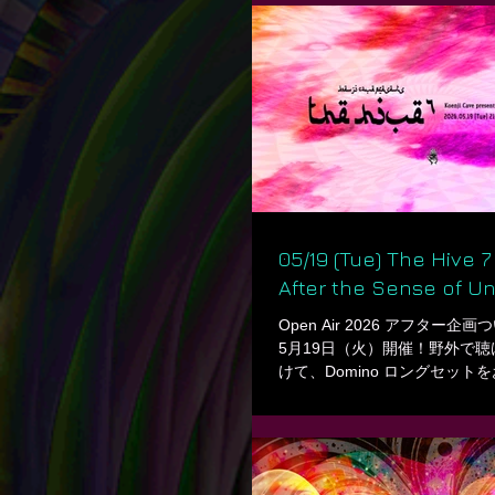
AO (Koenji Cave) ㅤ -DJs: 301 (
Psychedelic) E-roceleb (BO
(GODBLESS) SNOWPOWDER 
Asakura YUTAMAN (I.K.R.ent) 
DJs: Amigo minato nobu Raph
Spiritjack (Third Echo) ム ㅤ
∟∟∟∟∟∟∟∟∟∟∟∟∟∟
∟ ∟野外の詳細、🎫 /
05/19 (Tue) The Hive 
After the Sense of Un
Open Air 2026 アフター企画
5月19日（火）開催！野外で
けて、Domino ロングセッ
をサポートしてくれたスタッフ
合。週末OobaでDominoを
ご参加ください。 ㅤ Open Air 2026
information is finally released 
Tuesday, May 19, For everyone