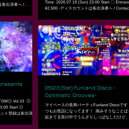
Time: 2026.07.19 (Sun) 23:00 Start 〇 Entran
は各出演者へ /
¥2,500 -ディスカウントは各出演者へ / Contact
 Venue: Koenji Cave ㅤ
DJs for Discount. 〇 Venue: Koenji Cave ㅤ 〇 L
Js: BERLINER KINDL
〇 〇〇 Main Floor 〇〇 -DJs: 2nd BASE Bone
B-TiDe) ONO (月読)
Kazutoshi (Puzzle Festival / KAGURA-神楽-）
DJs: amon Fumipu-☆
MAC1Ø (Synthesis) minato TMK trippy ㅤ ㅤ 〇〇
ood 2929c ㅤ ㅤ
Lounge 〇〇 -DJs: Hz♂ ISG RYUINED (KAG
∟∟∟∟∟∟∟∟∟
楽-） だもんで ㅤ ㅤ
nfo , Tickets
∟∟∟∟∟∟∟∟∟∟∟∟∟∟∟∟∟∟∟∟
 ∟ INFORMATION - DJ’S
∟ ∟Cave 野外の詳細、🎫 / Rave info , Ticket
https://koenjicave.zaiko.io/ ㅤ ∟ INFORMATION
BAR Ca
e presents
05/23 (Sat) Funland Disco -
Optimistic Grooves-
TOM◎ Vol.33 ㅤ ◎
マイペースの長寿パーティFunland Discoです
23:00 Start ◎
つもお世話になってます！ ㅤ 病みそうなことば
ィスカウント登録は各出演者
起きてる世の中でうんざりしっぱなしだけど
t. ◎ Venue: Koenji
て音楽だけは自由で輝いていたい！今回のFunl
Floor ◎◎ -Live DJ