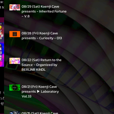
ce:
08/29 (Sat) Koenji Cave
 to
presents - Inherited Fortune
ine up
- V.8
s
08/28 (Fri) Koenji Cave
URA-神
presents - Curiosity - 013
∟∟∟
s
 - DJ’S
08/22 (Sat) Return to the
Source - Organized by
BERLINR KINDL
08/21 (Fri) Koenji Cave
presents ▶ Laboratory
！ い
Vol.33
っかり
、せめ
and
08/15 (Sat) ​Koenji Cave