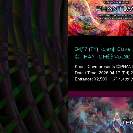
Domino outdoors, we’re bringin
set by Domino. DJs who suppor
event will also be joining the l
Domino at Ooba this weekend, 
chance to catch
04/17 (Fri) Koenji Cav
◎PHANTOM◎ Vol.30
Koenji Cave presents ◎PHAN
Date / Time: 2026.04.17 (Fri) 
Entrance: ¥2,500 ーデ
へ / Contact to DJs for Discoun
Cave ㅤ ◎ Line up ◎ ◎◎ Main F
amachaaan Götediener Huptek (
MAC1Ø (Synthesis) NANA SASHI
Echo) ㅤ ◎◎ Lounge ◎◎ -DJs
DJ Neo & DJ Trinity ISG Masa
Shakabong ㅤ
∟∟∟∟∟∟∟∟∟∟∟∟∟∟