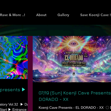
Rave & More ..!
About
Gallery
Save Koenji Cave !
e presents ▶
07/19 (Sun) Koenji Cave Presents
DORADO - XX
tory Vol.32 ㅤ ▶ Date
Koenji Cave Presents - EL DORADO - XX ㅤ 〇 
 Start ▶ Entrance: