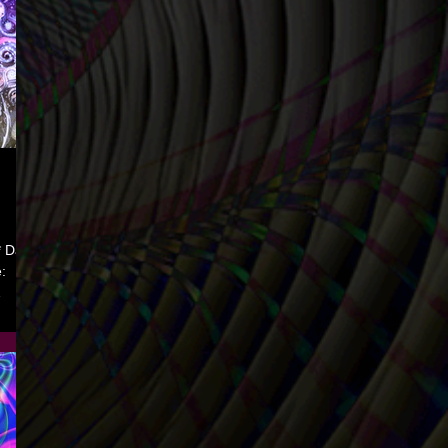
EI,
set
n the
hout
yle
* Date
:
ve ㅤ **
nes
)
ズ） ㅤ
URA-