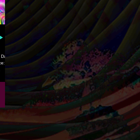
∟∟∟
 ▶
 Date
ce:
Cave ㅤ
DIUM
Sudo
k
 ▶▶
 KiM
∟∟∟