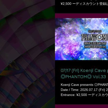
¥2,500 ーディスカウント登録
Contact to DJs for Discount. ▶
▶ Line up ▶▶ Main Floor -D
(月読) Götediener NAGEE (Su
RAVEMAN Shu ㅤ ▶▶ Lounge -
minato pug RIA SASHII ㅤ ㅤ ▶▶ F
∟∟∟∟∟∟∟∟∟∟∟∟∟∟
∟ ∟Cave 野外の詳細、🎫 / Rave i
https://koenjicave.zaiko.io/ ㅤ
BAR Cave 〒1660
07/17 (Fri) Koenji Cav
◎PHANTOM◎ Vol.33
Koenji Cave presents ◎PHAN
Date / Time: 2026.07.17 (Fri) 
Entrance: ¥2,500 ーデ
へ / Contact to DJs for Discoun
Cave ㅤ ◎ Line up ◎ ◎◎ Main 