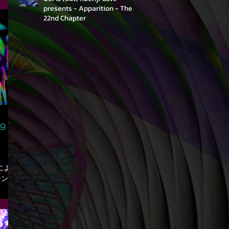
の光を
presents - Apparition - The
りどり
22nd Chapter
ウンジ
and
let
olorful
ease. ㅤ
-
 - 2026
69 vs
Iによる
ーンで
フロア
らでは
楽しみ
ial