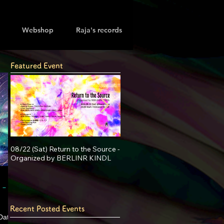
Webshop
Raja's records
Featured Event
08/22 (Sat) Return to the Source -
08/07 (Fri) Koenji Cave presents
Organized by BERLINR KINDL
Psychedelic Friday Vol.28 -
 - EL
Recent Posted Events
Date /