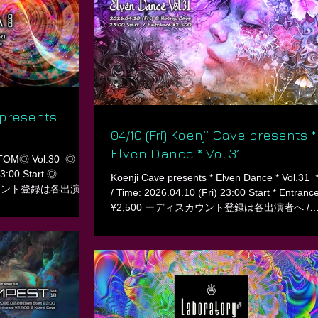
edition. SUN69 of Blacklite Records and KO-H
g you a special long
who leads Hi-Lite, go head-to-head in a long-
ted the open air
showdown.Two of the most distinctive artists i
ineup. If you missed
psychedelic scene will create the floor throug
don’t miss this
the night. ㅤ The lounge floor features a Cave-st
lineup, offering a wide
e presents
04/10 (Fri) Koenji Cave presents *
Elven Dance * Vol.31
TOM◎ Vol.30 ㅤ ◎
23:00 Start ◎
Koenji Cave presents * Elven Dance * Vol.31 ㅤ 
ィスカウント登録は各出演者
/ Time: 2026.04.10 (Fri) 23:00 Start * Entrance
t. ◎ Venue: Koenji
¥2,500 ーディスカウント登録は各出演者へ /
loor ◎◎ ㅤ -DJs:
Contact to DJs for Discount. * Venue: Koenji Ca
Sadistic Chillout)
Line up ** ** Main Floor ** -DJs: 2nd BASE Bo
I Spiritjack (Third
Daiki Sudo Oyako (familiar / KiTTyGuy Project
: amon ARISEIKATSU
SNOW POWDER Takuya Asakura ム（キカイ
ki Tanigawa nobu
** Lounge ** -DJs: amon Basara GYODEN
KANFUKUHARA KiM LUMY? RYUINED (KAG
∟∟∟∟∟∟∟∟∟
神楽-） ** Food ** 2929c ㅤ