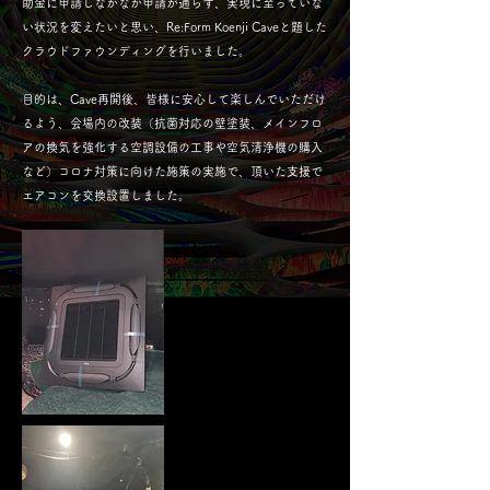
助金に申請しなかなか申請が通らず、実現に至っていな
い状況を変えたいと思い、Re:Form Koenji Caveと題した
クラウドファウンディングを行いました。
目的は、Cave再開後、皆様に安心して楽しんでいただけ
るよう、会場内の改装（抗菌対応の壁塗装、メインフロ
アの換気を強化する空調設備の工事や空気清浄機の購入
など）コロナ対策に向けた施策の実施で、頂いた支援で
エアコンを交換設置しました。