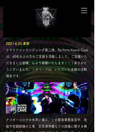
2021.6.25
更新
クラウドファウンディング第二弾、Re:Form Koenji Cave
は、60名以上の方のご支援を頂戴しました。ご支援いた
だきました皆様、心より感謝いたします！！！​ありがと
うございました。
このページは、いただいた支援の活動
報告です。
アフターコロナの世界に備え、この緊急事態宣言中、改
装や空調設備の工事、空気清浄機などの設備に関する補