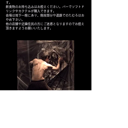
す。
飲食物のお持ち込みはお控えください。バーでソフトド
リンクやカクテルが購入できます。
会場は地下一階にあり、階段部分や道路でのたむろはお
やめ下さい。
他の店舗や近隣住民の方にご迷惑となりますので
お控え
頂きますようお願いいたします。
Junichi Saeki プロフィール