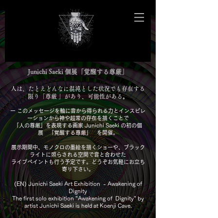
Junichi Saeki 個展「覚醒する尊厳」
人は、たとえどんなに混沌とした状況でも存在する
限り「尊厳 」があり、可能性がある
。
ー このメッセージを軸に音から得られる力とインスピレ
ーションから神や超常の存在を描くことで
「人の尊厳」を表現する画家 Junichi Saeki の初の個
展 「覚醒する尊厳」 を開催。
展示期間中、モノクロの墨絵を描くショーや、ブラック
ライトに照らされる空間で音と合わせた
ライブペイントも行う予定です。どうぞお気軽にお立ち
寄り下さい。
(EN) Junichi Saeki Art Exhibition - Awakening of
Dignity
The first solo exhibition "Awakening of Dignity" by
artist Junichi Saeki is held at Koenji Cave.