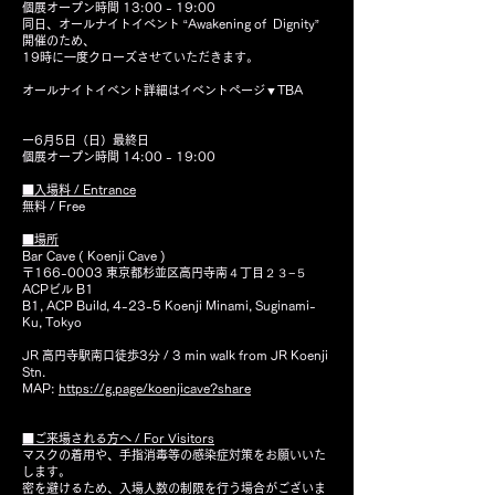
個展オープン時間 13:00 - 19:00
同日、オールナイトイベント “Awakening of Dignity”
開催のため、
19時に一度クローズさせていただきます。
オールナイトイベント詳細はイベントページ▼
TBA
ー6月5日（日）最終日
個展オープン時間 14:00 - 19:00
■入場料 / Entrance
無料 / Free
■場所
Bar Cave ( Koenji Cave )
〒166-0003 東京都杉並区高円寺南４丁目２３−５
ACPビル B1
B1, ACP Build, 4-23-5 Koenji Minami, Suginami-
Ku, Tokyo
JR 高円寺駅南口徒歩3分 / 3 min walk from JR Koenji
Stn.
MAP:
https://g.page/koenjicave?share
■ご来場される方へ / For Visitors
マスクの着用や、手指消毒等の感染症対策をお願いいた
します。
密を避けるため、入場人数の制限を行う場合がございま