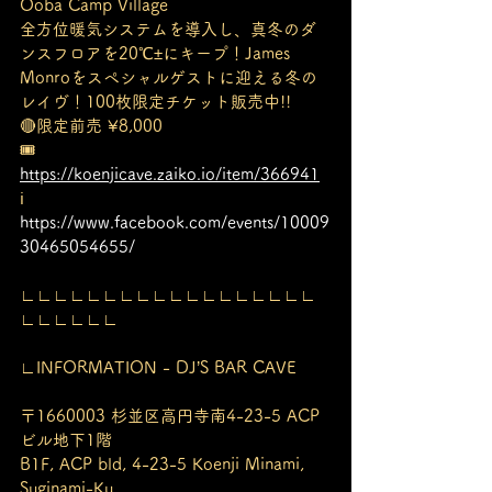
Ooba Camp Village
全方位暖気システムを導入し、真冬のダ
ンスフロアを20℃±にキープ！James 
Monroをスペシャルゲストに迎える冬の
レイヴ！100枚限定チケット販売中!!
🔴限定前売 ¥8,000
🎟️ 
https://koenjicave.zaiko.io/item/366941
ℹ️ 
https://www.facebook.com/events/10009
30465054655/
∟∟∟∟∟∟∟∟∟∟∟∟∟∟∟∟∟∟
∟∟∟∟∟∟
∟INFORMATION - DJ’S BAR CAVE
〒1660003 杉並区高円寺南4-23-5 ACP
ビル地下1階
B1F, ACP bld, 4-23-5 Koenji Minami, 
Suginami-Ku