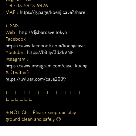
Tel : 03-5913-9426
MAP : 
https://g.page/koenjicave?share
∟SNS
Web : 
http://djsbarcave.tokyo
Facebook : 
https://www.facebook.com/koenjicave
Youtube : 
https://bit.ly/3dZkVNF
Instagram : 
https://www.instagram.com/cave_koenji
X (Twitter) : 
https://twitter.com/cave2009
∟∟∟∟∟∟∟∟∟∟∟∟∟∟∟∟∟∟
∟∟∟∟∟∟ㅤ
⚠️NOTICE - Please keep our play 
ground clean and safely 🙂
ー 感染病予防対策として、マスク着用と