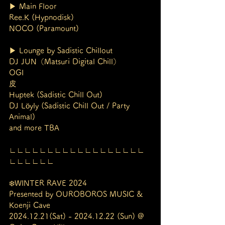
▶︎ Main Floor
Ree.K (Hypnodisk)
NOCO (Paramount)
▶︎ Lounge by Sadistic Chillout
DJ JUN（Matsuri Digital Chill）
OGI
皮
Huptek (Sadistic Chill Out)
DJ Löyly (Sadistic Chill Out / Party 
Animal)
and more TBA
∟∟∟∟∟∟∟∟∟∟∟∟∟∟∟∟∟∟
∟∟∟∟∟∟
❄️WINTER RAVE 2024
Presented by OUROBOROS MUSIC & 
Koenji Cave
2024.12.21(Sat) - 2024.12.22 (Sun) @ 