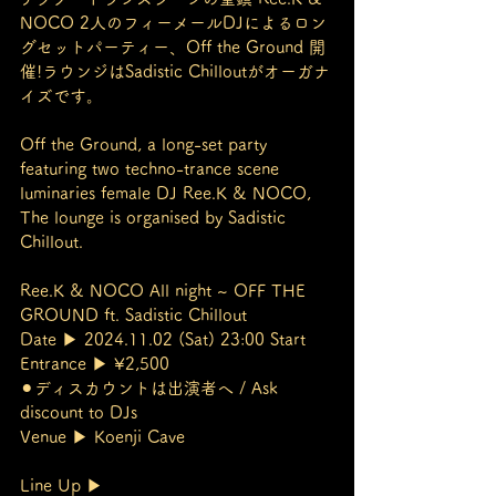
NOCO 2人のフィーメールDJによるロン
グセットパーティー、Off the Ground 開
催!ラウンジはSadistic Chilloutがオーガナ
イズです。
Off the Ground, a long-set party 
featuring two techno-trance scene 
luminaries female DJ Ree.K & NOCO, 
The lounge is organised by Sadistic 
Chillout.
Ree.K & NOCO All night ~ OFF THE 
GROUND ft. Sadistic Chillout
Date ▶︎ 2024.11.02 (Sat) 23:00 Start
Entrance ▶︎ ¥2,500
⚫︎ディスカウントは出演者へ / Ask 
discount to DJs
Venue ▶︎ Koenji Cave
Line Up ▶︎