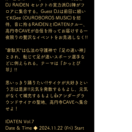
DJ RAIDEN セレクトの実力派DJ陣がフ
ロアに集合する。Guest DJは前回に続い
てKGee (OUROBOROS MUSIC)を招
待。音に拘るRAIDENとIDATENクルー、
高円寺CAVEが自信を持ってお届けする一
夜限りの贅沢なイベントをお見逃しなく!!
"韋駄天”は仏法の守護神で『足の速い神』
とされ、転じて足が速いスポーツ選手な
どに例えられる。テーマは『かっとび
🐰』!!
思いっきり踊りたい!!サイケが大好きとい
う方は是非!!元気を発散するもよし、元気
がなくて補充するもよし👍アンダーグラ
ウンドサイケの聖地、高円寺CAVEへ集合
せよ！
IDATEN Vol.7
Date & Time ◆ 2024.11.22 (Fri) Start 