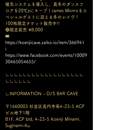
暖気システムを導入し、真冬のダンスフ
ロアを20℃±にキープ！James Monroをス
ペシャルゲストに迎える冬のレイヴ！
100枚限定チケット販売中!!
🔴限定前売 ¥8,000
🎟️ 
https://koenjicave.zaiko.io/item/366941
ℹ️ 
https://www.facebook.com/events/10009
30465054655/
∟∟∟∟∟∟∟∟∟∟∟∟∟∟∟∟∟∟
∟∟∟∟∟∟
∟INFORMATION - DJ’S BAR CAVE
〒1660003 杉並区高円寺南4-23-5 ACP
ビル地下1階
B1F, ACP bld, 4-23-5 Koenji Minami, 
Suginami-Ku