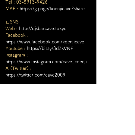
Tel : 03-5913-9426
MAP : 
https://g.page/koenjicave?share
∟SNS
Web : 
http://djsbarcave.tokyo
Facebook : 
https://www.facebook.com/koenjicave
Youtube : 
https://bit.ly/3dZkVNF
Instagram : 
https://www.instagram.com/cave_koenji
X (Twitter) : 
https://twitter.com/cave2009
∟∟∟∟∟∟∟∟∟∟∟∟∟∟∟∟∟∟
∟∟∟∟∟∟ㅤ
⚠️NOTICE - Please keep our play 
ground clean and safely 🙂
ー 感染病予防対策として、マスク着用と
手指消毒をお願いしております。