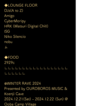
◆LOUNGE FLOOR
DJs(A to Z)
Amigo
CyberMoripy
HRK (Matsuri Digital Chill)
ISG
Niko Silencio
nobu
ム
◆FOOD
2929cㅤ
∟∟∟∟∟∟∟∟∟∟∟∟∟∟∟∟∟∟
∟∟∟∟∟∟
❄️WINTER RAVE 2024
Presented by OUROBOROS MUSIC & 
Koenji Cave
2024.12.21(Sat) - 2024.12.22 (Sun) @ 
Ooba Camp Village