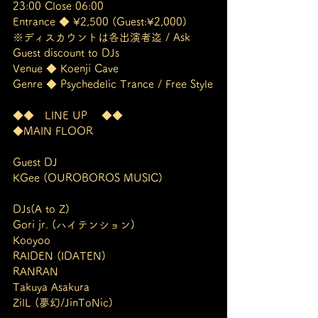
23:00 Close 06:00
Entrance ◆ ¥2,500 (Guest:¥2,000)
※ディスカウントは各出演者迄 / Ask 
Guest discount to DJs
Venue ◆ Koenji Cave
Genre ◆ Psychedelic Trance / Free Style
◆◆　LINE UP 　◆◆
◆MAIN FLOOR
Guest DJ
KGee (OUROBOROS MUSIC)
DJs(A to Z)
Gori jr. (ハイテンション)
Kooyoo
RAIDEN (IDATEN)
RANRAN
Takuya Asakura
ZilL (夢幻/JinToNic)