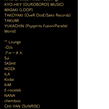
KYO-HEY (OUROBOROS MUSIC)
MASAKI (LOOP)
TAKOYAKI (OveR DosE/Sako Records)
TAKUMI
YUKACHIN (Psyspirits Fusion/Parallel 
World)
** Lounge
-DJs:
ブルータス
Sui
SASHII
NOZA
ILA
Kodai
KiM
E-roceleb
NANA
chemiboo
CHI-YAN (SUNRISE)