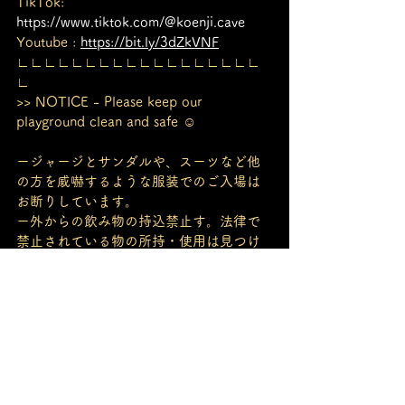
TikTok: 
https://www.tiktok.com/@koenji.cave
Youtube : 
https://bit.ly/3dZkVNF
∟∟∟∟∟∟∟∟∟∟∟∟∟∟∟∟∟∟
∟
>> NOTICE - Please keep our 
playground clean and safe ☺
ージャージとサンダルや、スーツなど他
の方を威嚇するような服装でのご入場は
お断りしています。
ー外からの飲み物の持込禁止す。法律で
禁止されている物の所持・使用は見つけ
た場合、通報させていただきます。
ー他の方へ迷惑となる行為を発見し、注
意しても止めることが出来ない場合には
強制的に退店となります。
ー駐車場は御座いません。お車で御越し
の場合には近隣の駐車場をご利用下さ
い。飲酒運転は絶対にしないで下さい。
ーCaveの階段の外などでたむろする事