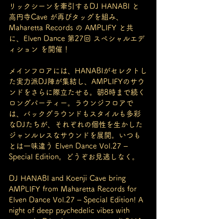
リックシーンを牽引するDJ HANABI と 
高円寺Cave が再びタッグを組み、
Maharetta Records の AMPLIFY と共
に、Elven Dance 第27回 スペシャルエデ
ィション を開催！
メインフロアには、HANABIがセレクトし
た実力派DJ陣が集結し、AMPLIFYのサウ
ンドをさらに際立たせる。朝8時まで続く
ロングパーティー。ラウンジフロアで
は、バックグラウンドもスタイルも多彩
なDJたちが、それぞれの個性を生かした
ジャンルレスなサウンドを展開。いつも
とは一味違う Elven Dance Vol.27 – 
Special Edition。どうぞお見逃しなく。
DJ HANABI and Koenji Cave bring 
AMPLIFY from Maharetta Records for 
Elven Dance Vol.27 – Special Edition! A 
night of deep psychedelic vibes with 