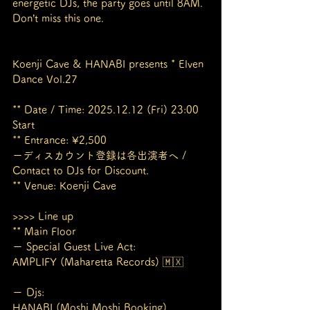
energetic DJs, the party goes until 8AM.
Don’t miss this one.
Koenji Cave & HANABI presents * Elven 
Dance Vol.27
** Date / Time: 2025.12.12 (Fri) 23:00 
Start
** Entrance: ¥2,500
ーディスカウント登録は各出演者へ / 
Contact to DJs for Discount.
** Venue: Koenji Cave
>>>> Line up
** Main Floor
ー Special Guest Live Act:
AMPLIFY (Maharetta Records) 🇲🇽
ー Djs:
HANABI (Moshi Moshi Booking)