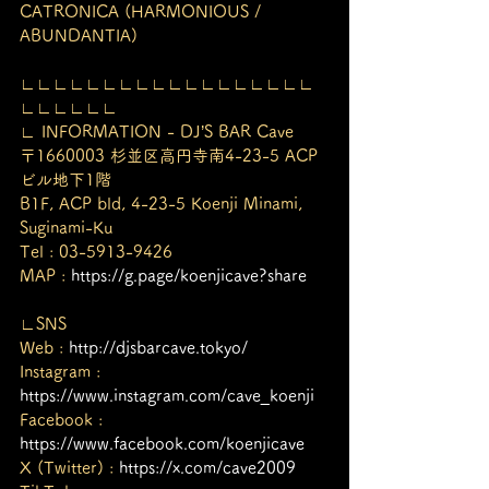
CATRONICA (HARMONIOUS / 
ABUNDANTIA)
∟∟∟∟∟∟∟∟∟∟∟∟∟∟∟∟∟∟
∟∟∟∟∟∟
∟ INFORMATION - DJ’S BAR Cave
〒1660003 杉並区高円寺南4-23-5 ACP
ビル地下1階
B1F, ACP bld, 4-23-5 Koenji Minami, 
Suginami-Ku
Tel : 03-5913-9426
MAP : 
https://g.page/koenjicave?share
∟SNS
Web : 
http://djsbarcave.tokyo/
Instagram : 
https://www.instagram.com/cave_koenji
Facebook : 
https://www.facebook.com/koenjicave
X (Twitter) : 
https://x.com/cave2009