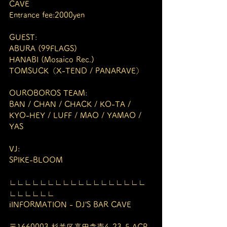
CAVE
Entrance fee:2000yen
GUEST:
ABURA (99FLAGS)
HANABI (Mosaico Rec.)
TOMSUCK（X-TEND / PANARAVE）
OUROBOROS TEAM:
BAN / CHAN / CHACK / KO-TA / 
KYO-HEY / LUFF / MAO / YAMAO / 
YAS
VJ:
SPIKE-BLOOM
∟∟∟∟∟∟∟∟∟∟∟∟∟∟∟∟∟∟
∟∟∟∟∟∟ㅤ
ℹ️INFORMATION - DJ’S BAR CAVE
〒1660003 杉並区高円寺南4-23-5 ACP