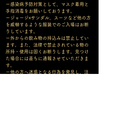
ー感染病予防対策として、マスク着用と
手指消毒をお願いしております。
ージャージxサンダル、スーツなど他の方
を威嚇するような服装でのご入場はお断
りしています。
ー外からの飲み物の持込みは禁止してい
ます。また、法律で禁止されている物の
所持・使用は固くお断りします。見つけ
た場合には直ちに通報させていただきま
す。
ー他の方へ迷惑となる行為を発見し、注
意しても止めることが出来ない場合には
強制的に退店となります。
ー駐車場は御座いません。お車で御越し
の場合には近隣の駐車場をご利用下さ
い。また、飲酒運転は絶対にしないで下
さい。
ーCaveの階段の外などでたむろする事
は、近所の方へのご迷惑となりますので
お止め下さい。