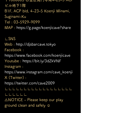
ビル地下1階
B1F, ACP bld, 4-23-5 Koenji Minami, 
Suginami-Ku
Tel : 03-5929-9099
MAP : 
https://g.page/koenjicave?share
∟SNS
Web : 
http://djsbarcave.tokyo
Facebook : 
https://www.facebook.com/koenjicave
Youtube : 
https://bit.ly/3dZkVNF
Instagram : 
https://www.instagram.com/cave_koenji
X (Twitter) : 
https://twitter.com/cave2009
∟∟∟∟∟∟∟∟∟∟∟∟∟∟∟∟∟∟
∟∟∟∟∟∟ㅤ
⚠️NOTICE - Please keep our play 
ground clean and safely ☺︎