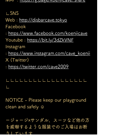
∟SNS
Web : 
http://djsbarcave.tokyo
Facebook 
: 
https://www.facebook.com/koenjicave
Youtube : 
https://bit.ly/3dZkVNF
Instagram 
: 
https://www.instagram.com/cave_koenji
X (Twitter) 
: 
https://twitter.com/cave2009
∟∟∟∟∟∟∟∟∟∟∟∟∟∟∟∟∟∟
∟
NOTICE - Please keep our playground 
clean and safely ☺︎
ージャージxサンダル、スーツなど他の方
を威嚇するような服装でのご入場はお断
りしています。