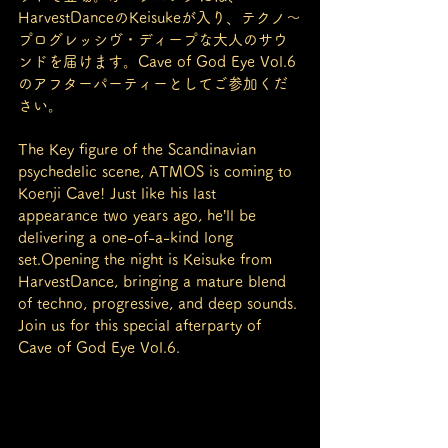
HarvestDanceのKeisukeが入り、テクノ～
プログレッシヴ・ディープな大人のサウ
ンドを届けます。Cave of God Eye Vol.6
のアフターパーティーとしてご参加くだ
さい。
The Key figure of the Scandinavian 
psychedelic scene, ATMOS is coming to 
Koenji Cave! Just like his last 
appearance two years ago, he’ll be 
delivering a one-of-a-kind long 
set.Opening the night is Keisuke from 
HarvestDance, bringing a mature blend 
of techno, progressive, and deep sounds. 
Join us for this special afterparty of 
Cave of God Eye Vol.6.