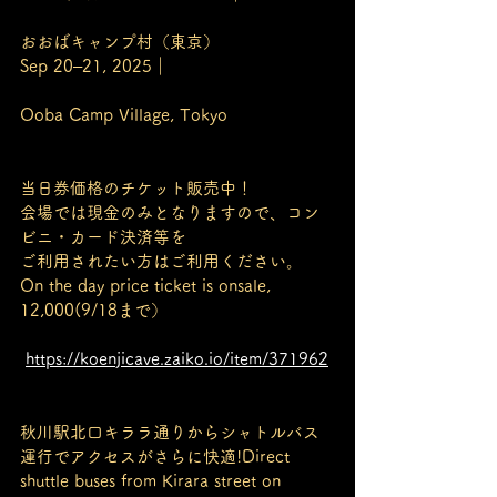
おおばキャンプ村（東京）
Sep 20–21, 2025｜
Ooba Camp Village, Tokyo
当日券価格のチケット販売中！
会場では現金のみとなりますので、コン
ビニ・カード決済等を
ご利用されたい方はご利用ください。
On the day price ticket is onsale, 
12,000(9/18まで）
https://koenjicave.zaiko.io/item/371962
秋川駅北口キララ通りからシャトルバス
運行でアクセスがさらに快適!Direct 
shuttle buses from Kirara street on 