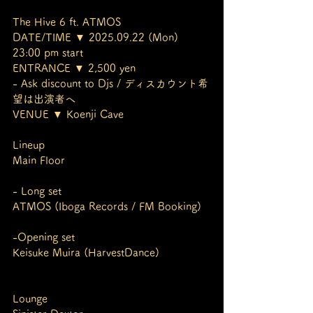
The Hive 6 ft. ATMOS
DATE/TIME ▼ 2025.09.22 (Mon) 
23:00 pm start
ENTRANCE ▼ 2,500 yen
- Ask discount to Djs / ディスカウント希
望は出演者へ
VENUE ▼ Koenji Cave
Lineup
Main Floor
- Long set
ATMOS (Iboga Records / FM Booking)
-Opening set
Keisuke Muira (HarvestDance)
Lounge