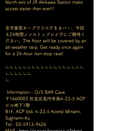
North exit of JR Akikawa Station make 
access easier than ever!!
全天候型タープでフロアをカバー。今回
も24時間ノンストップレイヴにご期待く
ださい。The floor will be covered by an 
all-weather tarp. Get ready once again 
for a 24-hour non-stop rave!
∟∟∟∟∟∟∟∟∟∟∟∟∟∟∟∟∟∟
∟∟∟∟∟∟
∟
 Information - DJ’S BAR Cave
〒1660003 杉並区高円寺南4-23-5 ACP
ビル地下1階
B1F, ACP bld, 4-23-5 Koenji Minami, 
Suginami-Ku
Tel : 03-5913-9426
MAP : 
https://g.page/koenjicave?share