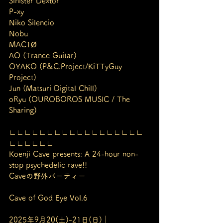
Sinister Dextor
P-xy
Niko Silencio
Nobu
MAC1Ø
AO (Trance Guitar)
OYAKO (P&C.Project/KiTTyGuy 
Project)
Jun (Matsuri Digital Chill)
oRyu (OUROBOROS MUSIC / The 
Sharing)
∟∟∟∟∟∟∟∟∟∟∟∟∟∟∟∟∟∟
∟∟∟∟∟∟
Koenji Cave presents: A 24-hour non-
stop psychedelic rave!!
Caveの野外パーティー 
Cave of God Eye Vol.6
2025年9月20(土)-21日(日)｜