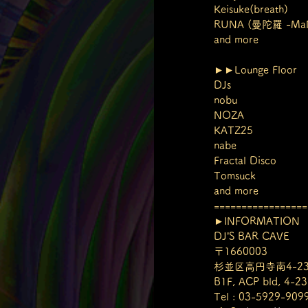
Keisuke(breath)
RUNA (曼陀羅 -Ma
and more
►►Lounge Floor
DJs
nobu
NOZA
KATZ25
nabe
Fractal Disco
Tomsuck
and more
=================
►INFORMATION
DJ’S BAR CAVE
〒1660003
杉並区高円寺南4-23
B1F, ACP bld, 4-23
Tel : 03-5929-909