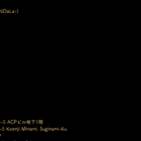
NDaLa-)
-5 ACPビル地下1階
-5 Koenji Minami, Suginami-Ku
9