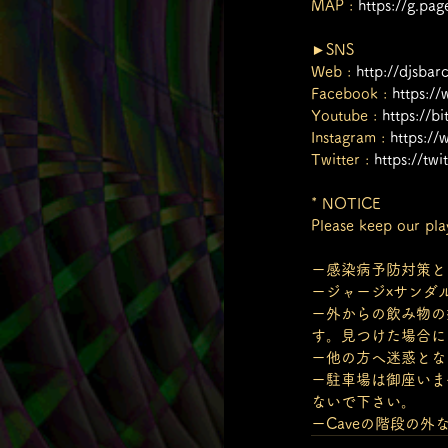
MAP : 
https://g.pa
►SNS
Web : 
http://djsbar
Facebook : 
https:/
Youtube : 
https://b
Instagram : 
https:/
Twitter : 
https://tw
* NOTICE
Please keep our pla
ー感染病予防対策と
ージャージxサンダ
ー外からの飲み物の
す。見つけた場合に
ー他の方へ迷惑とな
ー駐車場は御座いま
ないで下さい。
ーCaveの階段の