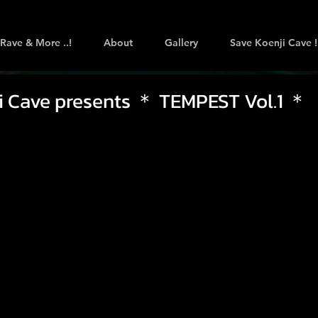
Rave & More ..!
About
Gallery
Save Koenji Cave !
i Cave presents ＊ TEMPEST Vol.1 ＊