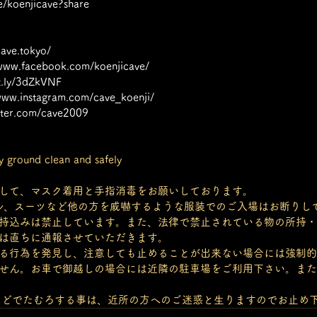
ge/koenjicave?share
cave.tokyo/
/www.facebook.com/koenjicave/
it.ly/3dZkVNF
/www.instagram.com/cave_koenji/
itter.com/cave2009
y ground clean and safely 
して、マスク着用と手指消毒をお願いしております。
ル、スーツなど他の方を威嚇するような服装でのご入場はお断りし
持込みは禁止しています。また、法律で禁止されている物の所持・
は直ちに通報させていただきます。
る行為を発見し、注意しても止めることが出来ない場合には強制的
せん。お車で御越しの場合には近隣の駐車場をご利用下さい。また
外などでたむろする事は、近所の方へのご迷惑と生りますのでお止め