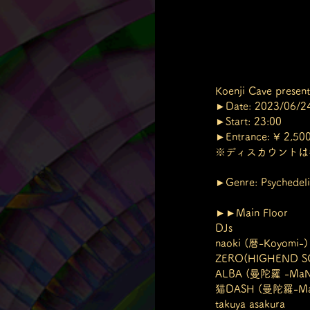
Koenji Cave prese
►Date: 2023/06/24
►Start: 23:00
►Entrance: ¥ 2,50
※ディスカウントは各出演者
►Genre: Psychedelic
►►Main Floor
DJs
naoki (暦-Koyomi-)
ZERO(HIGHEND S
ALBA (曼陀羅 -MaN
猫DASH (曼陀羅-M
takuya asakura