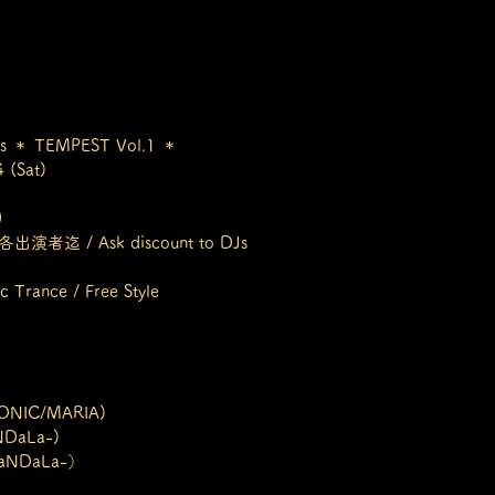
nts ＊ TEMPEST Vol.1 ＊
 (Sat)
0
迄 / Ask discount to DJs
 Trance / Free Style
ONIC/MARIA)
DaLa-)
aNDaLa-）