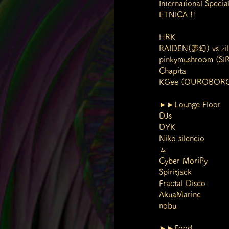
International Specia
ETNICA !!
HRK
RAIDEN(夢幻) vs zi
pinkymushroom (
Chapita 
KGee (OUROBORO
►►Lounge Floor
DJs
DYK
Niko silencio
ム
Cyber MoriPy
Spiritjack 
Fractal Disco
AkuaMarine
nobu
►►Food