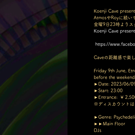
Koenji Cave presen
AtmosやRoyに続い
金曜9日23時よりス
Koenji Cave presen
https://www.face
Caveの距離感で楽
Friday 9th June, Et
before the weekend
►Date: 2023/06/09 
►Start: 23:00
►Entrance:  ¥ 2,50
※ディスカウントは各出演者
►Genre: Psychedelic
►►Main Floor
DJs