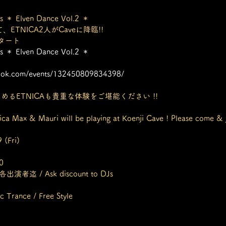
ts ＊ Elven Dance Vol.2 ＊
て、ETNICA2人がCaveに降臨!!
タート
ts ＊ Elven Dance Vol.2 ＊
book.com/events/132450809834398/
しめるETNICAも貴重な体験をご堪能ください !!
nica Max & Mauri will be playing at Koenji Cave ! Please come & j
 
(Fri) 
0
迄 / Ask discount to DJs
 Trance / Free Style