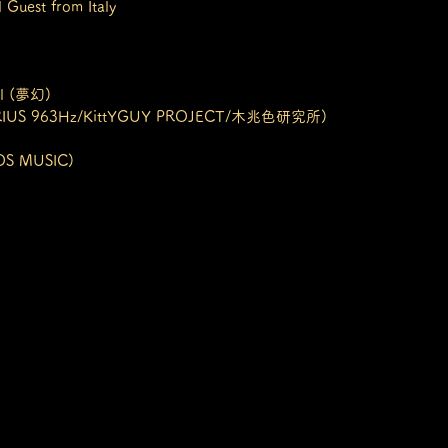
l Guest from Italy 
ll (夢幻)
SIRIUS 963Hz/KittYGUY PROJECT/木兆色研究所)
S MUSIC)