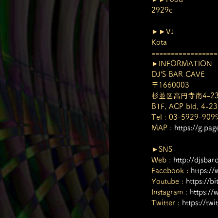
2929c
►►VJ
Kota
=================
►INFORMATION
DJ’S BAR CAVE
〒1660003
杉並区高円寺南4-23
B1F, ACP bld, 4-23
Tel : 03-5929-909
MAP : 
https://g.pa
►SNS
Web : 
http://djsbar
Facebook : 
https:/
Youtube : 
https://b
Instagram : 
https:/
Twitter : 
https://tw