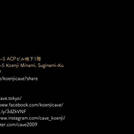
-5 ACPビル地下1階
-5 Koenji Minami, Suginami-Ku
9
ge/koenjicave?share
cave.tokyo/
/www.facebook.com/koenjicave/
it.ly/3dZkVNF
/www.instagram.com/cave_koenji/
itter.com/cave2009