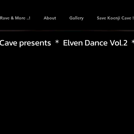
Rave & More ..!
About
Gallery
Save Koenji Cave !
 Cave presents ＊ Elven Dance Vol.2 