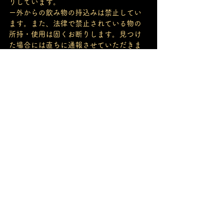
りしています。
ー外からの飲み物の持込みは禁止してい
ます。また、法律で禁止されている物の
所持・使用は固くお断りします。見つけ
た場合には直ちに通報させていただきま
す。
ー他の方へ迷惑となる行為を発見し、注
意しても止めることが出来ない場合には
強制的に退店となります。
ー駐車場は御座いません。お車で御越し
の場合には近隣の駐車場をご利用下さ
い。また、飲酒運転は絶対にしないで下
さい。
ーCaveの階段の外などでたむろする事
は、近所の方へのご迷惑となりますので
お止め下さい。
∟∟∟∟∟∟∟∟∟∟∟∟∟∟∟∟∟∟
∟∟∟∟∟∟ㅤ
#koenjicave