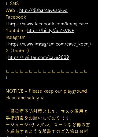
∟SNS
Web : 
http://djsbarcave.tokyo
Facebook 
: 
https://www.facebook.com/koenjicave
Youtube : 
https://bit.ly/3dZkVNF
Instagram 
: 
https://www.instagram.com/cave_koenji
X (Twitter) 
: 
https://twitter.com/cave2009
∟∟∟∟∟∟∟∟∟∟∟∟∟∟∟∟∟∟
∟
NOTICE - Please keep our playground 
clean and safely ☺︎
ー感染病予防対策として、マスク着用と
手指消毒をお願いしております。
ージャージxサンダル、スーツなど他の方
を威嚇するような服装でのご入場はお断