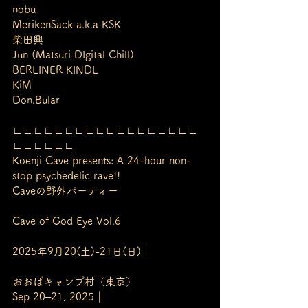
nobu
MerikenSack a.k.a KSK
柴田興
Jun (Matsuri DIgital Chill)
BERLINER KINDL
KiM
Don.Bular
∟∟∟∟∟∟∟∟∟∟∟∟∟∟∟∟∟∟
∟∟∟∟∟∟
Koenji Cave presents: A 24-hour non-
stop psychedelic rave!!
Caveの野外パーティー 
Cave of God Eye Vol.6
2025年9月20(土)-21日(日)｜
おおばキャンプ村（東京）
Sep 20–21, 2025｜