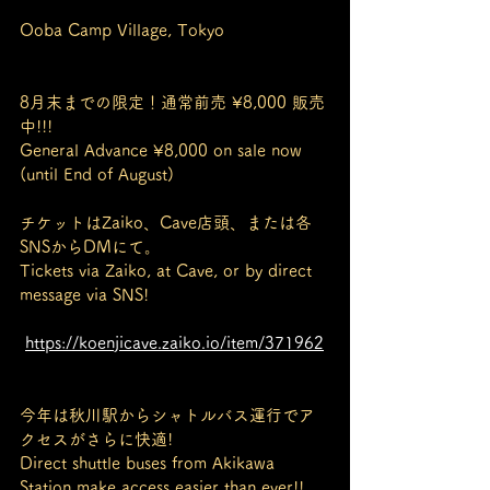
Ooba Camp Village, Tokyo
8月末までの限定！通常前売 ¥8,000 販売
中!!!
General Advance ¥8,000 on sale now 
(until End of August)
チケットはZaiko、Cave店頭、または各
SNSからDMにて。
Tickets via Zaiko, at Cave, or by direct 
message via SNS!
https://koenjicave.zaiko.io/item/371962
今年は秋川駅からシャトルバス運行でア
クセスがさらに快適!
Direct shuttle buses from Akikawa 
Station make access easier than ever!!