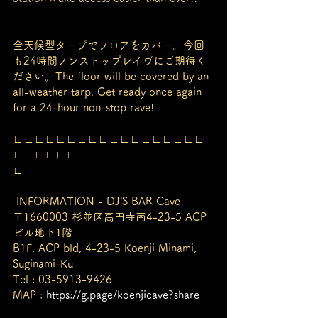
全天候型タープでフロアをカバー。今回
も24時間ノンストップレイヴにご期待く
ださい。The floor will be covered by an 
all-weather tarp. Get ready once again 
for a 24-hour non-stop rave!
∟∟∟∟∟∟∟∟∟∟∟∟∟∟∟∟∟∟
∟∟∟∟∟∟
∟
 INFORMATION - DJ’S BAR Cave
〒1660003 杉並区高円寺南4-23-5 ACP
ビル地下1階
B1F, ACP bld, 4-23-5 Koenji Minami, 
Suginami-Ku
Tel : 03-5913-9426
MAP : 
https://g.page/koenjicave?share