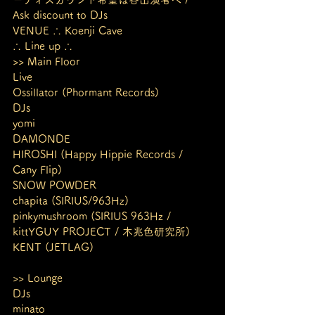
Ask discount to DJs
VENUE ∴ Koenji Cave
∴ Line up ∴
>> Main Floor
Live
Ossillator (Phormant Records)
DJs
yomi
DAMONDE
HIROSHI (Happy Hippie Records / 
Cany Flip)
SNOW POWDER
chapita (SIRIUS/963Hz)
pinkymushroom (SIRIUS 963Hz / 
kittYGUY PROJECT / 木兆色研究所)
KENT (JETLAG)
>> Lounge
DJs
minato