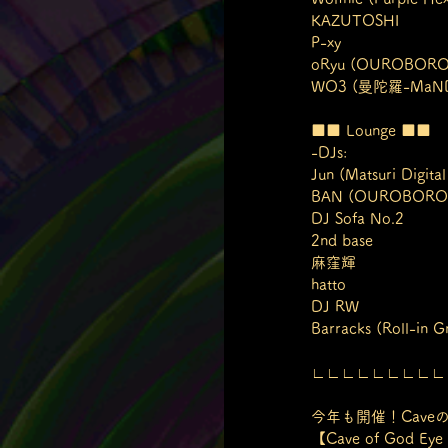
KAZUTOSHI
P-xy
oRyu (OUROBOROS 
WO3 (曼陀羅-MaNDaL
■■ Lounge ■■
-DJs:
Jun (Matsuri Digital
BAN (OUROBOROS
DJ Sofa No.2
2nd base
麻窪輝
hatto
DJ RW
Barracks (Roll-in
∟∟∟∟∟∟∟∟∟
今年も開催！Cave
【Cave of God Eye V