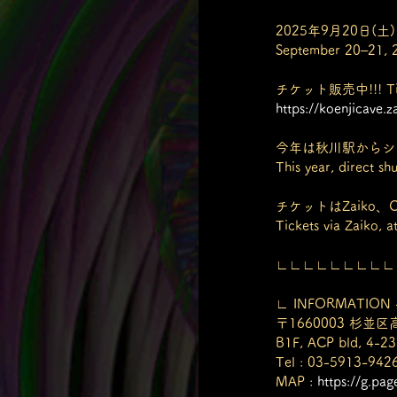
2025年9月20日(
September 20–21, 
チケット販売中!!! Ticke
https://koenjicave.
今年は秋川駅からシ
This year, direct sh
チケットはZaiko、
Tickets via Zaiko, a
∟∟∟∟∟∟∟∟∟
∟ INFORMATION -
〒1660003 杉並区
B1F, ACP bld, 4-23
Tel : 03-5913-942
MAP : 
https://g.pa