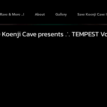
Rave & More ..!
About
Gallery
Save Koenji Cave !
) Koenji Cave presents ∴ TEMPEST Vo