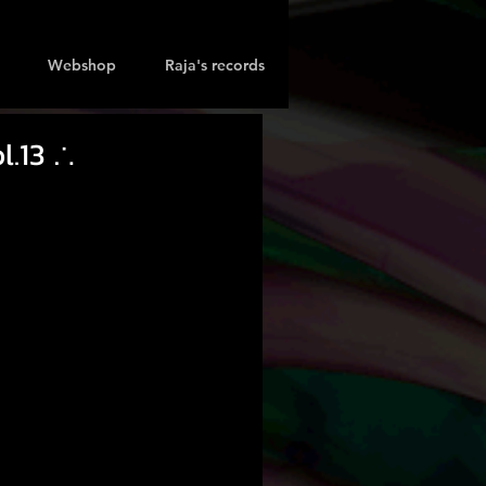
Webshop
Raja's records
l.13 ∴