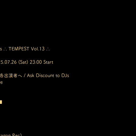
nts ∴ TEMPEST Vol.13 ∴
.07.26 (Sat) 23:00 Start
へ / Ask Discount to DJs
ve
■
xagon Rec)