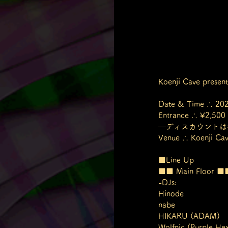
Koenji Cave prese
Date & Time ∴ 2025
Entrance ∴ ¥2,500
—ディスカウントは各出演者
Venue ∴ Koenji Ca
■Line Up
■■ Main Floor ■
-DJs:
Hinode
nabe
HIKARU (ADAM)
Wolfnic (Purple He