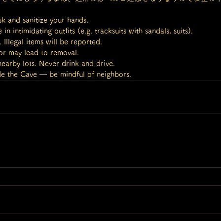
 and sanitize your hands.
n intimidating outfits (e.g. tracksuits with sandals, suits).
Illegal items will be reported.
or may lead to removal.
arby lots. Never drink and drive.
de the Cave — be mindful of neighbors.