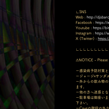
∟SNS
Web : 
http://djsbar
Facebook : 
https:/
Youtube : 
https://b
Instagram : 
https:/
X (Twitter) : 
https:
∟∟∟∟∟∟∟∟∟
⚠NOTICE - Please k
ー感染病予防対策と
ージャージxサンダ
ー外からの飲み物の
ます。
ー他の方へ迷惑とな
ー駐車場は御座いま
下さい。
ーCaveの階段の