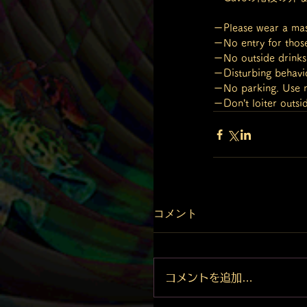
ーPlease wear a mask
ーNo entry for those i
ーNo outside drinks. 
ーDisturbing behavi
ーNo parking. Use ne
ーDon’t loiter outsi
コメント
コメントを追加…