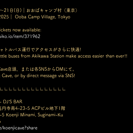
土)〜21日(日)｜おおばキャンプ村（東京）
2025｜ Ooba Camp Village, Tokyo
ts now available:
zaiko.io/item/371962
ャトルバス運行でアクセスがさらに快適!
uttle buses from Akikawa Station make access easier than ever!!
Cave店頭、または各SNSからDMにて。
t Cave, or by direct message via SNS!
∟∟∟∟∟∟∟∟∟∟∟∟∟∟∟
 DJ’S BAR
高円寺南4-23-5 ACPビル地下1階
-5 Koenji Minami, Suginami-Ku
6
ge/koenjicave?share