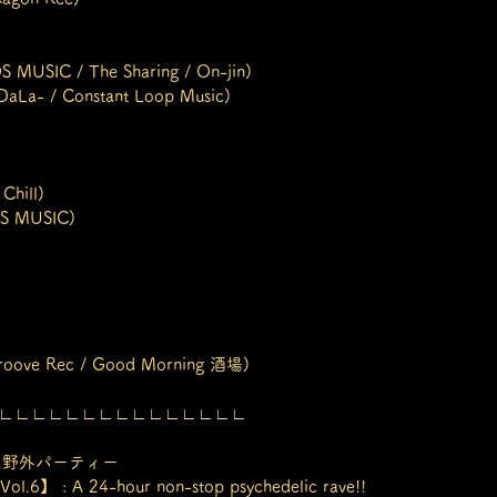
MUSIC / The Sharing / On-jin)
a- / Constant Loop Music)
 Chill)
 MUSIC)
 Groove Rec / Good Morning 酒場)
∟∟∟∟∟∟∟∟∟∟∟∟∟∟∟
の野外パーティー
ol.6】 : A 24-hour non-stop psychedelic rave!!