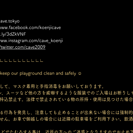
cave.tokyo
/www.facebook.com/koenjicave
it.ly/3dZkVNF
/www.instagram.com/cave_koenji
//twitter.com/cave2009
∟∟∟∟∟∟∟∟∟∟
eep our playground clean and safely ☺︎
して、マスク着用と手指消毒をお願いしております。
ル、スーツなど他の方を威嚇するような服装でのご入場はお断りし
持込禁止す。法律で禁止されている物の所持・使用は見つけた場合
る行為を発見し、注意しても止めることが出来ない場合には強制的
せん。お車で御越しの場合には近隣の駐車場をご利用下さい。飲酒
外などでたむろする事は、近所の方へのご迷惑となりますのでお止め