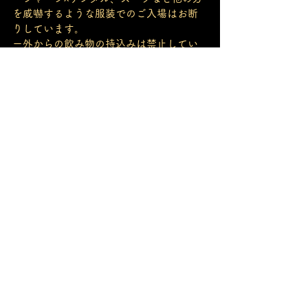
を威嚇するような服装でのご入場はお断
りしています。
ー外からの飲み物の持込みは禁止してい
ます。また、法律で禁止されている物の
所持・使用は固くお断りします。見つけ
た場合には直ちに通報させていただきま
す。
ー他の方へ迷惑となる行為を発見し、注
意しても止めることが出来ない場合には
強制的に退店となります。
ー駐車場は御座いません。お車で御越し
の場合には近隣の駐車場をご利用下さ
い。また、飲酒運転は絶対にしないで下
さい。
ーCaveの階段の外などでたむろする事
は、近所の方へのご迷惑と生りますので
お止め下さい。