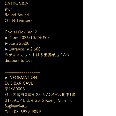
CATRONICA
shun
Round Bound
O1-N(Live set)
Crystal Flow Vol.7
►Date: 2025/10/24(Fri)
►Start: 23:00
►Entrance: ¥ 2,500
※ディスカウントは各出演者迄 / Ask 
discount to DJs
=================
►INFORMATION
DJ’S BAR CAVE
〒1660003
杉並区高円寺南4-23-5 ACPビル地下1階
B1F, ACP bld, 4-23-5 Koenji Minami, 
Suginami-Ku
Tel : 03-5929-9099