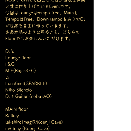
と共に作り上げているEventです。
今回はLoungeはtempo free、Mainも
TempoはFree。Down tempoもありでDJ
が世界を自由に作っていきます。
さあ水晶のような煌めきを、どちらの
Floorでもお楽しみいただけます。
DJ's
Lounge floor
I.S.G
MIE(RajasREC)
ム
Luna(melt,SPARKLE)
Niko Silencio
DJとGuitar (nobu+AO)
MAIN floor
Kafkey
takehiro(magi9/Koenji Cave)
m9itchy (Koenji Cave)