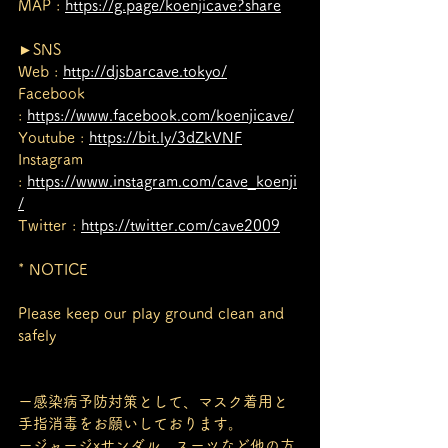
MAP : 
https://g.page/koenjicave?share
►SNS
Web : 
http://djsbarcave.tokyo/
Facebook 
: 
https://www.facebook.com/koenjicave/
Youtube : 
https://bit.ly/3dZkVNF
Instagram 
: 
https://www.instagram.com/cave_koenji
/
Twitter : 
https://twitter.com/cave2009
* NOTICE
Please keep our play ground clean and 
safely 
ー感染病予防対策として、マスク着用と
手指消毒をお願いしております。
ージャージxサンダル、スーツなど他の方