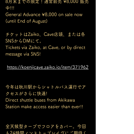
8月末までの限定！通常前売 ¥8,000 販売
中!!!
General Advance ¥8,000 on sale now 
(until End of August)
チケットはZaiko、Cave店頭、または各
SNSからDMにて。
Tickets via Zaiko, at Cave, or by direct 
message via SNS!
https://koenjicave.zaiko.io/item/371962
今年は秋川駅からシャトルバス運行でア
クセスがさらに快適!
Direct shuttle buses from Akikawa 
Station make access easier than ever!!
全天候型タープでフロアをカバー。今回
も24時間ノンストップレイヴにご期待く