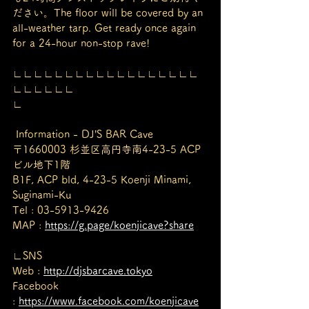
ださい。The floor will be covered by an 
all-weather tarp. Get ready once again 
for a 24-hour non-stop rave!
∟∟∟∟∟∟∟∟∟∟∟∟∟∟∟∟∟∟
∟∟∟∟∟∟
∟
 Information - DJ’S BAR Cave
〒1660003 杉並区高円寺南4-23-5 ACP
ビル地下1階
B1F, ACP bld, 4-23-5 Koenji Minami, 
Suginami-Ku
Tel : 03-5913-9426
MAP : 
https://g.page/koenjicave?share
∟SNS
Web : 
http://djsbarcave.tokyo
Facebook 
: 
https://www.facebook.com/koenjicave