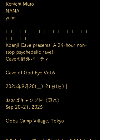
Kenichi Muto
NANA
yuhei
∟∟∟∟∟∟∟∟∟∟∟∟∟∟∟∟∟∟
∟∟∟∟∟∟
Koenji Cave presents: A 24-hour non-
stop psychedelic rave!!
Caveの野外パーティー 
Cave of God Eye Vol.6
2025年9月20(土)-21日(日)｜
おおばキャンプ村（東京）
Sep 20–21, 2025｜
Ooba Camp Village, Tokyo