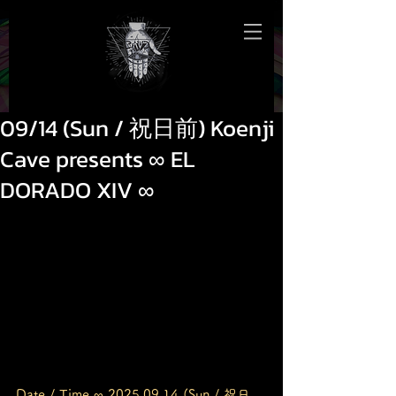
09/14 (Sun / 祝日前) Koenji
Cave presents ∞ EL
DORADO XIV ∞
Date / Time ∞ 2025.09.14 (Sun / 祝日