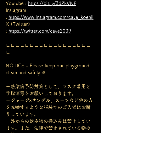
Youtube : 
https://bit.ly/3dZkVNF
Instagram 
: 
https://www.instagram.com/cave_koenji
X (Twitter) 
: 
https://twitter.com/cave2009
∟∟∟∟∟∟∟∟∟∟∟∟∟∟∟∟∟∟
∟
NOTICE - Please keep our playground 
clean and safely ☺︎
ー感染病予防対策として、マスク着用と
手指消毒をお願いしております。
ージャージxサンダル、スーツなど他の方
を威嚇するような服装でのご入場はお断
りしています。
ー外からの飲み物の持込みは禁止してい
ます。また、法律で禁止されている物の
所持・使用は固くお断りします。見つけ