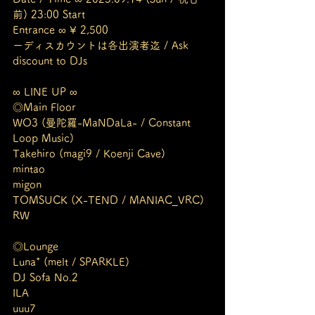
前) 23:00 Start
Entrance ∞ ¥ 2,500
ーディスカウントは各出演者迄 / Ask 
discount to DJs
∞ LINE UP ∞
◎Main Floor
WO3 (曼陀羅-MaNDaLa- / Constant 
Loop Music)
Takehiro (magi9 / Koenji Cave)
mintao
migon
TOMSUCK (X-TEND / MANIAC_VRC)
RW
◎Lounge
Luna* (melt / SPARKLE)
DJ Sofa No.2
ILA
uuu7